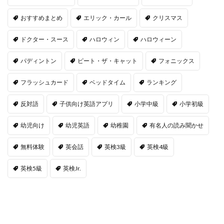
おすすめまとめ
エリック・カール
クリスマス
ドクター・スース
ハロウィン
ハロウィーン
パディントン
ピート・ザ・キャット
フォニックス
フラッシュカード
ベッドタイム
ランキング
反対語
子供向け英語アプリ
小学中級
小学初級
幼児向け
幼児英語
幼稚園
有名人の読み聞かせ
無料体験
英会話
英検3級
英検4級
英検5級
英検Jr.