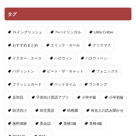
タグ
7+イングリッシュ
7+バイリンガル
Little Critter
おすすめまとめ
エリック・カール
クリスマス
ドクター・スース
ハロウィン
ハロウィーン
パディントン
ピート・ザ・キャット
フォニックス
フラッシュカード
ベッドタイム
ランキング
反対語
子供向け英語アプリ
小学中級
小学初級
幼児向け
幼児英語
幼稚園
有名人の読み聞かせ
無料体験
英会話
英検3級
英検4級