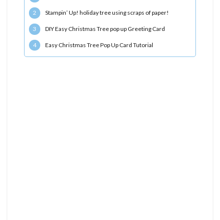
2
Stampin’ Up! holiday tree using scraps of paper!
3
DIY Easy Christmas Tree pop up Greeting Card
4
Easy Christmas Tree Pop Up Card Tutorial