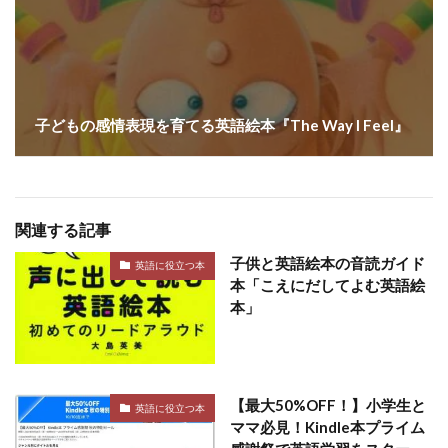
子どもの感情表現を育てる英語絵本『The Way I Feel』
関連する記事
子供と英語絵本の音読ガイド
英語に役立つ本
本「こえにだしてよむ英語絵
本」
【最大50%OFF！】小学生と
英語に役立つ本
ママ必見！Kindle本プライム