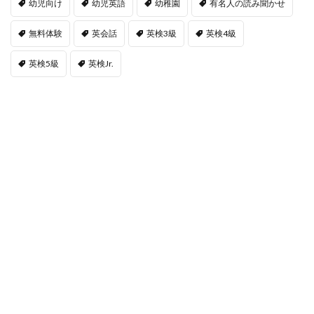
幼児向け
幼児英語
幼稚園
有名人の読み聞かせ
無料体験
英会話
英検3級
英検4級
英検5級
英検Jr.