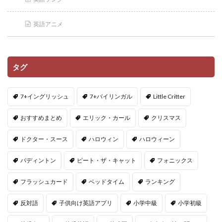
英語アニメ
タグ
7+イングリッシュ
7+バイリンガル
Little Critter
おすすめまとめ
エリック・カール
クリスマス
ドクター・スース
ハロウィン
ハロウィーン
パディントン
ピート・ザ・キャット
フォニックス
フラッシュカード
ベッドタイム
ランキング
反対語
子供向け英語アプリ
小学中級
小学初級