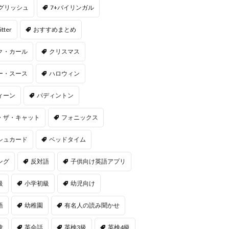
ングリッシュ
7+バイリンガル
itter
おすすめまとめ
ク・カール
クリスマス
ー・スース
ハロウィン
ィーン
パディントン
・ザ・キャット
フォニックス
シュカード
ベッドタイム
ング
反対語
子供向け英語アプリ
級
小学初級
幼児向け
語
幼稚園
有名人の読み聞かせ
験
英会話
英検3級
英検4級