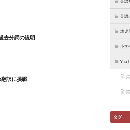
英語
英語
幼児
過去分詞の説明
小学
You
英
oの翻訳に挑戦
英
タグ