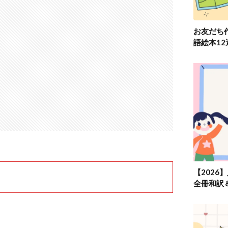
お友だち
語絵本1
【2026
全冊和訳