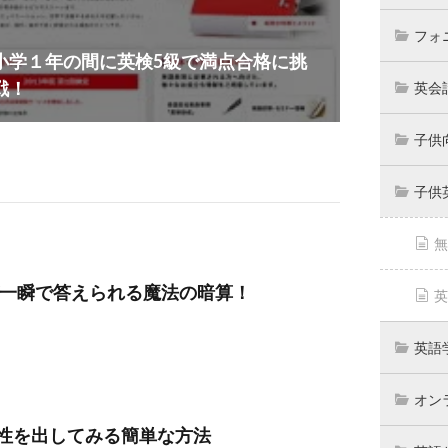
フォ
小学１年の間に英検5級で満点合格に挑
戦！
英会
子供
子供
無
が一瞬で答えられる魔法の暗算！
英
英語
オン
性を出してみる簡単な方法