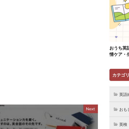
おうち英
情ケア・
カテゴ
英語
Next
おも
英検