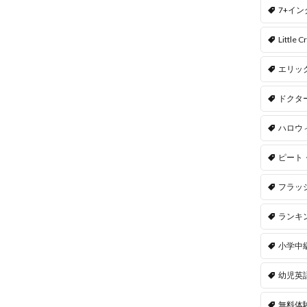
7+イ
Little Cr
エリッ
ドクタ
ハロウ
ピート
フラッ
ランキ
小学中
幼児英
無料体