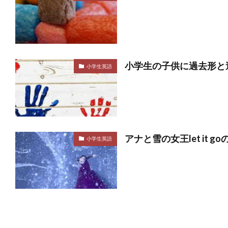
小学生の子供に過去形と
小学生英語
アナと雪の女王let it g
小学生英語