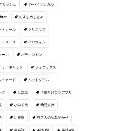
ングリッシュ
7+バイリンガル
itter
おすすめまとめ
ク・カール
クリスマス
ー・スース
ハロウィン
ィーン
パディントン
・ザ・キャット
フォニックス
シュカード
ベッドタイム
ング
反対語
子供向け英語アプリ
級
小学初級
幼児向け
語
幼稚園
有名人の読み聞かせ
験
英会話
英検3級
英検4級