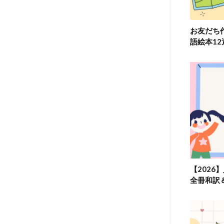
お友だち
語絵本1
【2026
全冊和訳