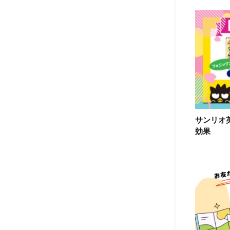
サンリオ
効果