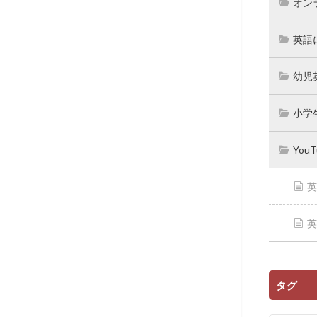
オン
英語
幼児
小学
You
英
英
タグ