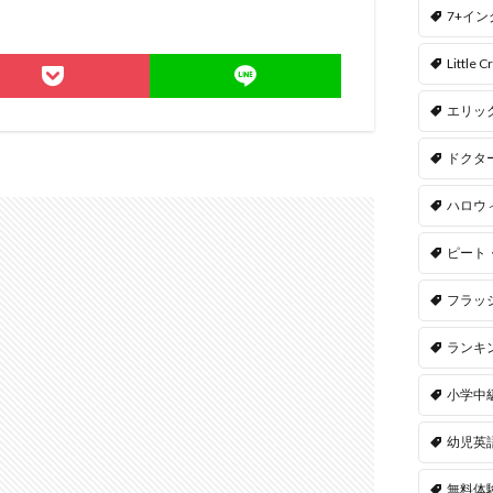
7+イ
Little Cr
エリッ
ドクタ
ハロウ
ピート
フラッ
ランキ
小学中
幼児英
無料体