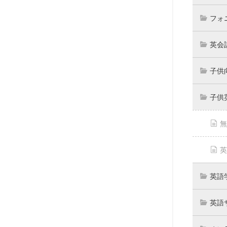
フォ
英会
子供
子供
無
英
英語
英語