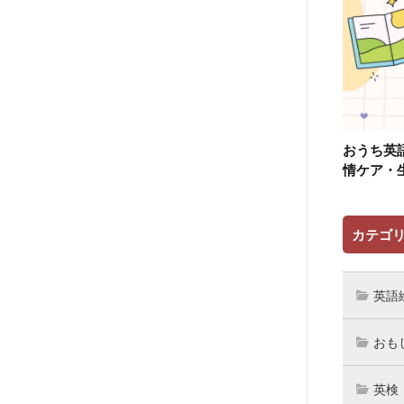
おうち英
情ケア・
カテゴ
英語
おも
英検