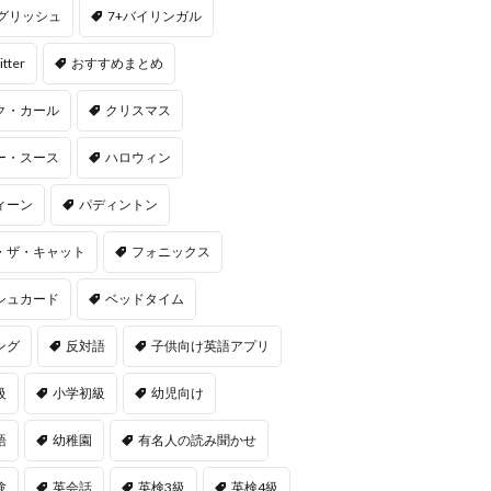
ングリッシュ
7+バイリンガル
itter
おすすめまとめ
ク・カール
クリスマス
ー・スース
ハロウィン
ィーン
パディントン
・ザ・キャット
フォニックス
シュカード
ベッドタイム
ング
反対語
子供向け英語アプリ
級
小学初級
幼児向け
語
幼稚園
有名人の読み聞かせ
験
英会話
英検3級
英検4級