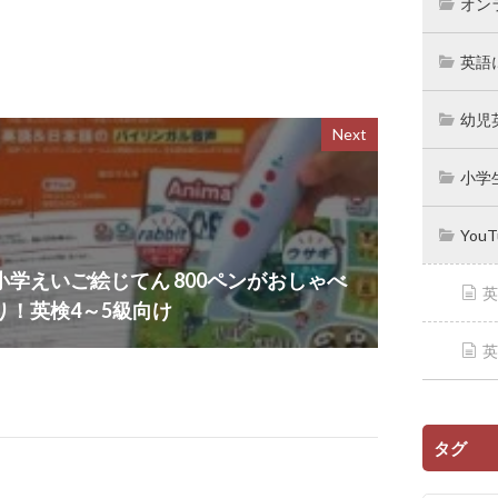
オン
英語
幼児
Next
小学
You
小学えいご絵じてん 800ペンがおしゃべ
英
り！英検4～5級向け
英
タグ