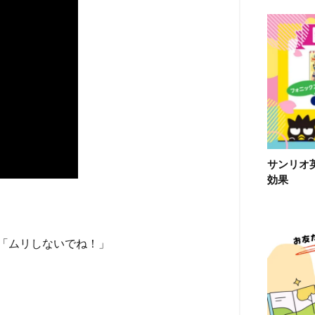
サンリオ
効果
「ムリしないでね！」