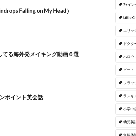
7+イ
ps Falling on My Head）
Little Cr
エリッ
ドクタ
Yしてる海外発メイキング動画６選
ハロウ
ピート
フラッ
ランキ
のワンポイント英会話
小学中
幼児英
無料体