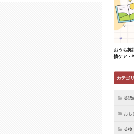
おうち英
情ケア・
カテゴ
英語
おも
英検