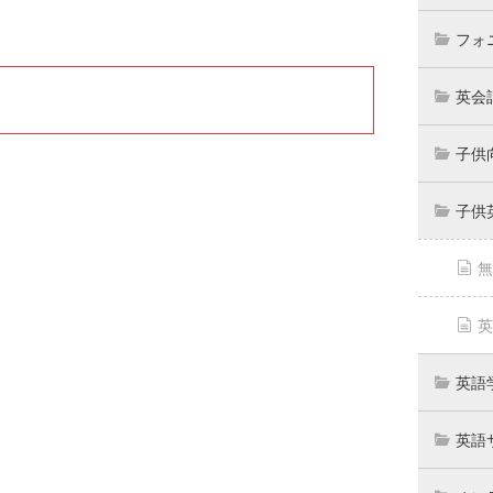
フォ
英会
子供
子供
無
英
英語
英語