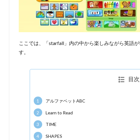
ここでは、「starfall」内の中から楽しみながら英
す。
目次
1
アルファベットABC
2
Learn to Read
3
TIME
4
SHAPES