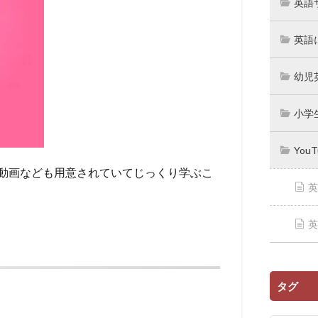
英語
英語
幼児
小学
You
動画なども用意されていてじっくり学ぶこ
英
英
タグ