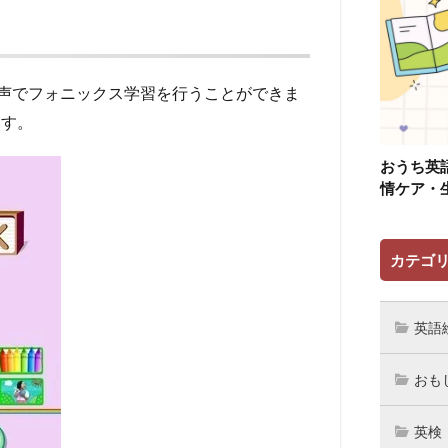
声でフォニックス学習を行うことができま
ます。
おうち英
情ケア・
カテゴ
英語
おも
英検