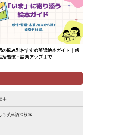
語の悩み別おすすめ英語絵本ガイド｜感
生活習慣・語彙アップまで
リ
絵本
しろ英単語探検隊