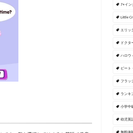
7+イ
Little Cr
エリッ
ドクタ
ハロウ
ピート
フラッ
ランキ
小学中
幼児英
無料体