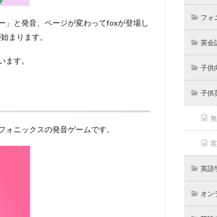
フォ
」と発音、ページが変わってfoxが登場し
ムが始まります。
英会
います。
子供
子供
無
フォニックスの発音ゲームです。
英
英語
オン