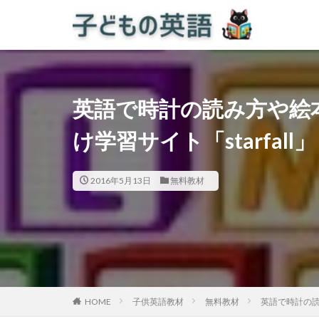
英語で時計の読み方や絵
け学習サイト「starfall」
2016年5月13日
無料教材
HOME
子供英語教材
無料教材
英語で時計の読