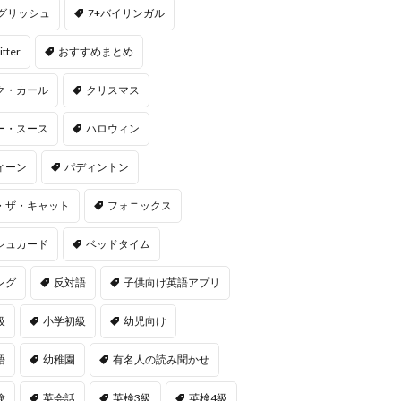
ングリッシュ
7+バイリンガル
itter
おすすめまとめ
ク・カール
クリスマス
ー・スース
ハロウィン
ィーン
パディントン
・ザ・キャット
フォニックス
シュカード
ベッドタイム
ング
反対語
子供向け英語アプリ
級
小学初級
幼児向け
語
幼稚園
有名人の読み聞かせ
験
英会話
英検3級
英検4級