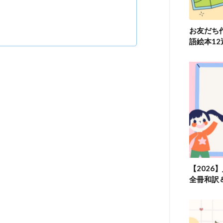
お友だち
語絵本1
【2026
全冊和訳