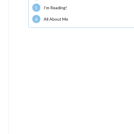
5
I’m Reading!
6
All About Me