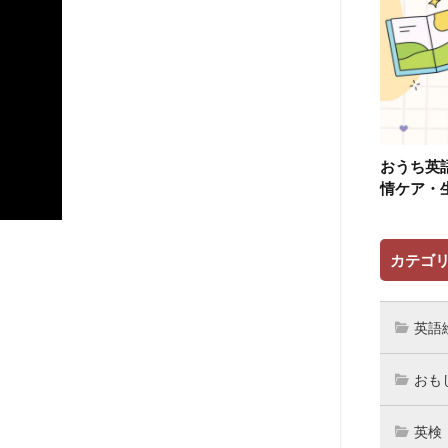
おうち英
情ケア・
カテゴ
英語
おも
英検