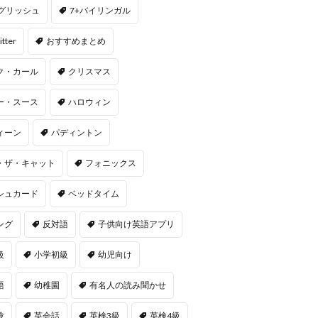
ングリッシュ
7+バイリンガル
itter
おすすめまとめ
ク・カール
クリスマス
ー・スース
ハロウィン
ィーン
パディントン
・ザ・キャット
フォニックス
シュカード
ベッドタイム
ング
反対語
子供向け英語アプリ
級
小学初級
幼児向け
語
幼稚園
有名人の読み聞かせ
験
英会話
英検3級
英検4級