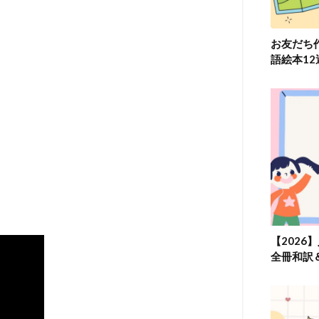
お友だち
語絵本1
【2026
全冊和訳