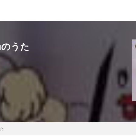
uのうた
うた