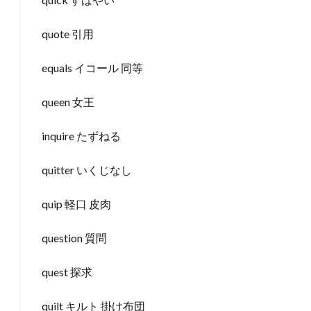
quote 引用
equals イコール 同等
queen 女王
inquire たずねる
quitter いくじなし
quip 軽口 皮肉
question 質問
quest 探求
quilt キルト 掛け布団