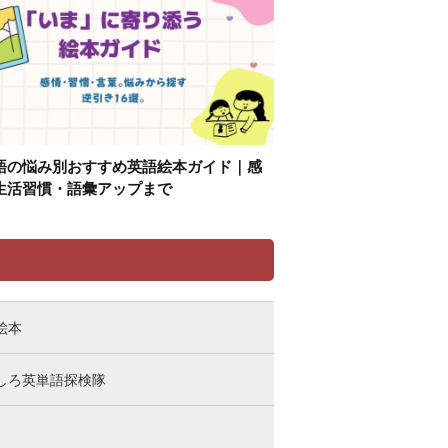
語の悩み別おすすめ英語絵本ガイド｜感
生活習慣・語彙アップまで
リ
絵本
しろ英単語探検隊