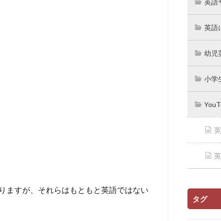
英語
英語
幼児
小学
You
英
英
ありますが、それらはもともと英語ではない
タグ