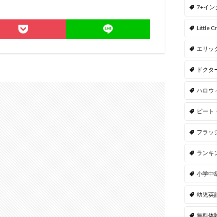
7+イ
Little Cr
エリッ
ドクタ
ハロウ
ピート
フラッ
ランキ
小学中
幼児英
無料体