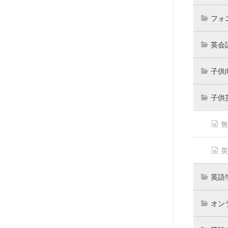
フォ
英会
子供
子供
無
英
英語
オン