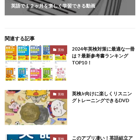
英語で１２ヶ月を楽しく学習できる動画
関連する記事
2024年英検対策に最適な一冊
英検
は？最新参考書ランキング
TOP10！
英検Jr向けに楽しくリスニン
英検
グトレーニングできるDVD
このアプリ凄い！英語組立ア
英検