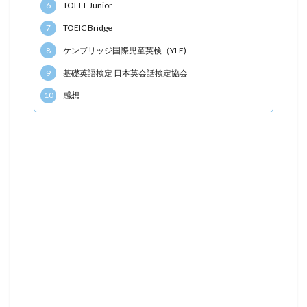
6
TOEFL Junior
7
TOEIC Bridge
8
ケンブリッジ国際児童英検（YLE)
9
基礎英語検定 日本英会話検定協会
10
感想