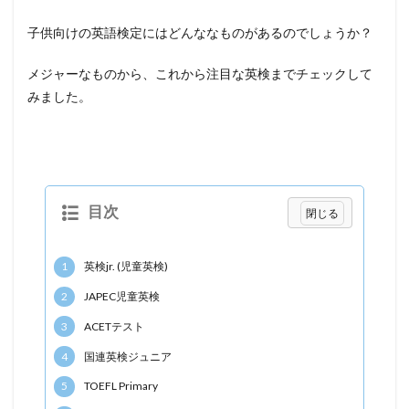
子供向けの英語検定にはどんななものがあるのでしょうか？
メジャーなものから、これから注目な英検までチェックして
みました。
目次
1
英検jr. (児童英検)
2
JAPEC児童英検
3
ACETテスト
4
国連英検ジュニア
5
TOEFL Primary