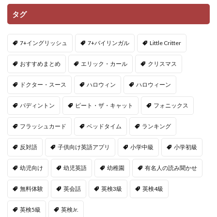
タグ
7+イングリッシュ
7+バイリンガル
Little Critter
おすすめまとめ
エリック・カール
クリスマス
ドクター・スース
ハロウィン
ハロウィーン
パディントン
ピート・ザ・キャット
フォニックス
フラッシュカード
ベッドタイム
ランキング
反対語
子供向け英語アプリ
小学中級
小学初級
幼児向け
幼児英語
幼稚園
有名人の読み聞かせ
無料体験
英会話
英検3級
英検4級
英検5級
英検Jr.