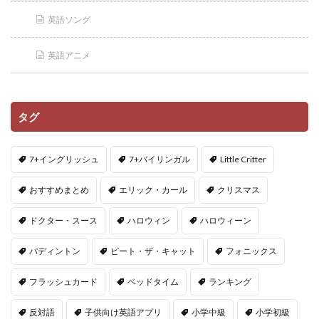
英語ソング
英語アニメ
タグ
7+イングリッシュ
7+バイリンガル
Little Critter
おすすめまとめ
エリック・カール
クリスマス
ドクター・スース
ハロウィン
ハロウィーン
パディントン
ピート・ザ・キャット
フォニックス
フラッシュカード
ベッドタイム
ランキング
反対語
子供向け英語アプリ
小学中級
小学初級