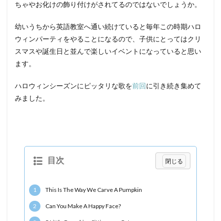
ちゃやお化けの飾り付けがされてるのではないでしょうか。
幼いうちから英語教室へ通い続けていると毎年この時期ハロ
ウィンパーティをやることになるので、子供にとってはクリ
スマスや誕生日と並んで楽しいイベントになっていると思い
ます。
ハロウィンシーズンにピッタリな歌を
前回
に引き続き集めて
みました。
目次
1
This Is The Way We Carve A Pumpkin
2
Can You Make A Happy Face?