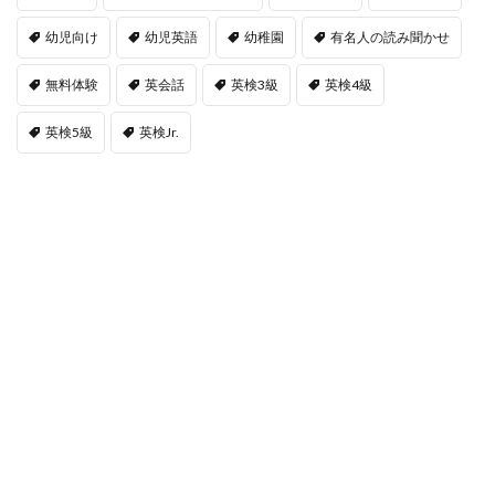
幼児向け
幼児英語
幼稚園
有名人の読み聞かせ
無料体験
英会話
英検3級
英検4級
英検5級
英検Jr.