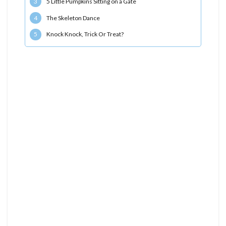
3
5 Little Pumpkins Sitting on a Gate
4
The Skeleton Dance
5
Knock Knock, Trick Or Treat?