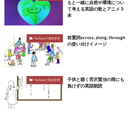
もと一緒に自然や環境につい
て考える英語の歌とアニメ３
本
前置詞across, along, through
YouTubeで英語学習
の使い分けイメージ
子供と聴く宮沢賢治の雨にも
YouTubeで英語学習
負けずの英語朗読