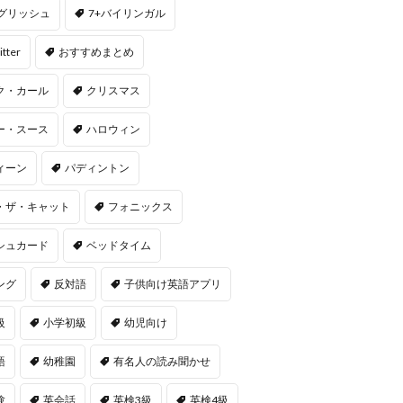
ングリッシュ
7+バイリンガル
itter
おすすめまとめ
ク・カール
クリスマス
ー・スース
ハロウィン
ィーン
パディントン
・ザ・キャット
フォニックス
シュカード
ベッドタイム
ング
反対語
子供向け英語アプリ
級
小学初級
幼児向け
語
幼稚園
有名人の読み聞かせ
験
英会話
英検3級
英検4級