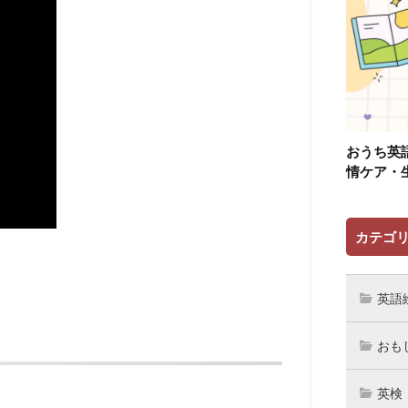
おうち英
情ケア・
カテゴ
英語
おも
英検