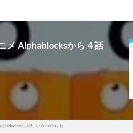
Alphablocksから４話
ablocksから４話「Cha Cha Cha」他