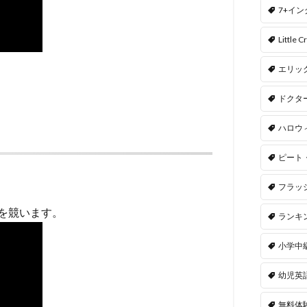
7+イ
Little Cr
エリッ
ドクタ
ハロウ
ピート
フラッ
を競います。
ランキ
小学中
幼児英
無料体