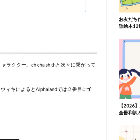
お友だち
語絵本1
ター。ch cha sh thと次々に繋がって
キによるとAlphalandでは２番目に忙
【2026
全冊和訳