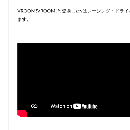
VROOM!VROOM!と登場したvはレーシング・ド
ます。