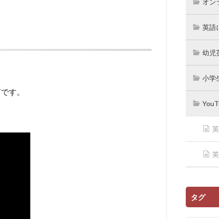
オン
英語
幼児
小学
き声です。
You
英
英
タグ