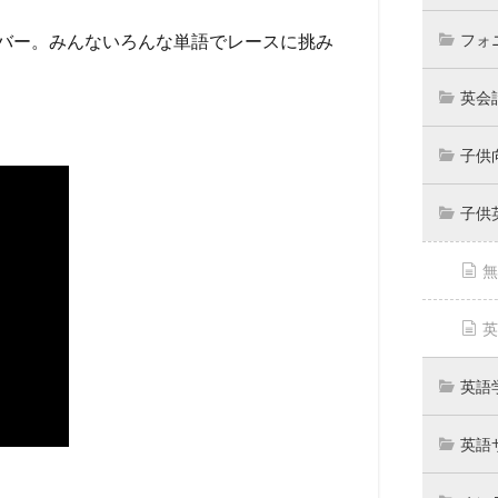
フォ
ライバー。みんないろんな単語でレースに挑み
英会
子供
子供
無
英
英語
英語