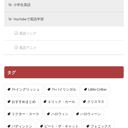
小学生英語
YouTubeで英語学習
英語ソング
英語アニメ
タグ
7+イングリッシュ
7+バイリンガル
Little Critter
おすすめまとめ
エリック・カール
クリスマス
ドクター・スース
ハロウィン
ハロウィーン
パディントン
ピート・ザ・キャット
フォニックス