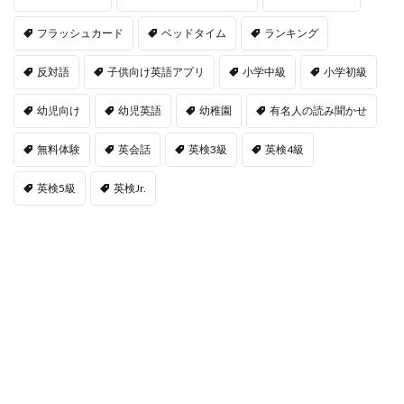
フラッシュカード
ベッドタイム
ランキング
反対語
子供向け英語アプリ
小学中級
小学初級
幼児向け
幼児英語
幼稚園
有名人の読み聞かせ
無料体験
英会話
英検3級
英検4級
英検5級
英検Jr.