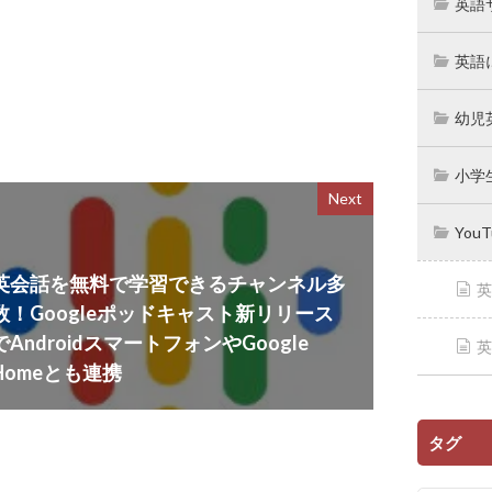
英語
英語
幼児
小学
Next
You
英会話を無料で学習できるチャンネル多
英
数！Googleポッドキャスト新リリース
でAndroidスマートフォンやGoogle
英
Homeとも連携
タグ