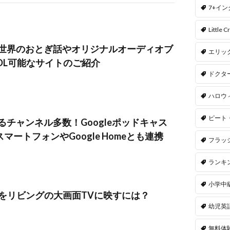
7+イ
Little Cr
世界のおとぎ話やオリジナルオーディオブ
エリッ
DL可能なサイトのご紹介
ドクタ
ハロウ
ピート
チャンネル多数！Googleポッドキャス
スマートフォンやGoogle Homeとも連携
フラッ
ランキ
小学中
動画をリビングの大画面TVに映すには？
幼児英
無料体