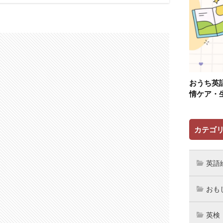
おうち英
情ケア・
カテゴ
英語
おも
英検