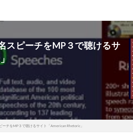
名スピーチをMP３で聴けるサ
c」
をMP３で聴けるサイト「American Rhetoric」