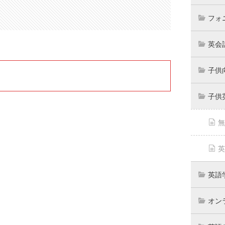
フォ
英会
子供
子供
無
英
英語
オン