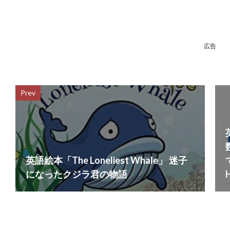
広告
Prev
英語絵本「The Loneliest Whale」 迷子
になったクジラ君の物語