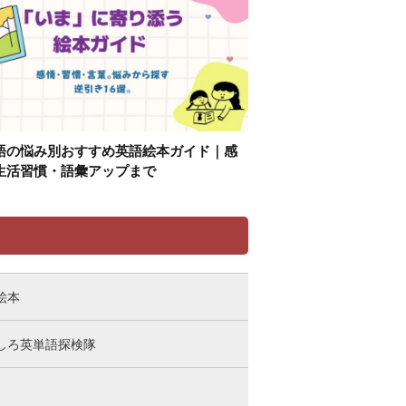
語の悩み別おすすめ英語絵本ガイド｜感
生活習慣・語彙アップまで
リ
絵本
しろ英単語探検隊