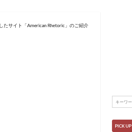
「American Rhetoric」のご紹介
PICK UP