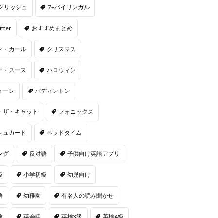
ングリッシュ
7+バイリンガル
itter
おすすめまとめ
ク・カール
クリスマス
ー・スース
ハロウィン
ィーン
パディントン
・ザ・キャット
フォニックス
シュカード
ベッドタイム
ング
反対語
子供向け英語アプリ
級
小学初級
幼児向け
語
幼稚園
有名人の読み聞かせ
験
英会話
英検3級
英検4級