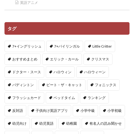
英語アニメ
タグ
7+イングリッシュ
7+バイリンガル
Little Critter
おすすめまとめ
エリック・カール
クリスマス
ドクター・スース
ハロウィン
ハロウィーン
パディントン
ピート・ザ・キャット
フォニックス
フラッシュカード
ベッドタイム
ランキング
反対語
子供向け英語アプリ
小学中級
小学初級
幼児向け
幼児英語
幼稚園
有名人の読み聞かせ