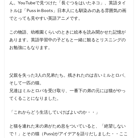
ん。YouTubeで見つけた「長ぐつをはいたネコ」、英語タイ
トルは「Puss in Boots」日本人にも馴染みのある雰囲気の画
でとっても見やすい英語アニメです。
この物語、幼稚園くらいのときに絵本を読み聞かせた記憶が
あります。英語学習中の子どもと一緒に観るとリスニングの
お勉強にもなります。
父親を失った3人の兄弟たち。残されたのは古いミルとロバ、
そして一匹の猫。
兄達はミルとロバを受け取り、一番下の弟の元には猫がやっ
てくることになりました。
「これからどう生活していけばよいのか・・」
と猫を連れた末の弟がため息をついていると、「絶望しない
で！」とその猫（Puss)がアイデアを語りだしました・・ここ