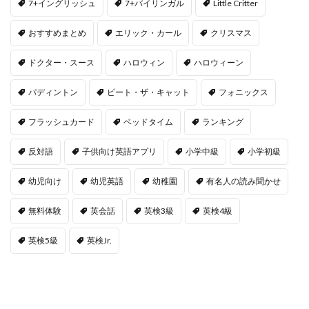
7+イングリッシュ
7+バイリンガル
Little Critter
おすすめまとめ
エリック・カール
クリスマス
ドクター・スース
ハロウィン
ハロウィーン
パディントン
ピート・ザ・キャット
フォニックス
フラッシュカード
ベッドタイム
ランキング
反対語
子供向け英語アプリ
小学中級
小学初級
幼児向け
幼児英語
幼稚園
有名人の読み聞かせ
無料体験
英会話
英検3級
英検4級
英検5級
英検Jr.