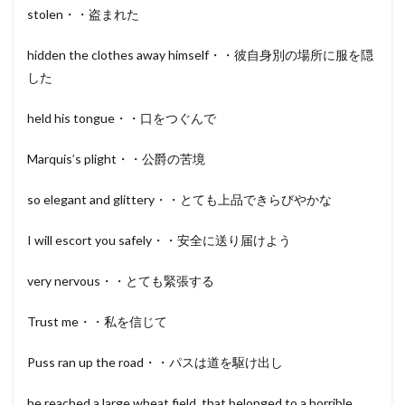
stolen・・盗まれた
hidden the clothes away himself・・彼自身別の場所に服を隠
した
held his tongue・・口をつぐんで
Marquis’s plight・・公爵の苦境
so elegant and glittery・・とても上品できらびやかな
I will escort you safely・・安全に送り届けよう
very nervous・・とても緊張する
Trust me・・私を信じて
Puss ran up the road・・パスは道を駆け出し
he reached a large wheat field, that belonged to a horrible