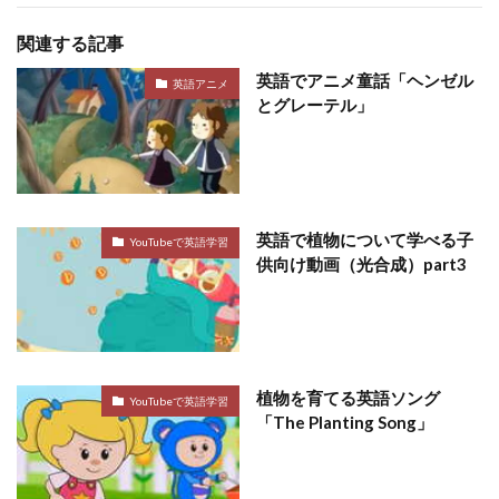
関連する記事
英語でアニメ童話「ヘンゼル
英語アニメ
とグレーテル」
英語で植物について学べる子
YouTubeで英語学習
供向け動画（光合成）part3
植物を育てる英語ソング
YouTubeで英語学習
「The Planting Song」