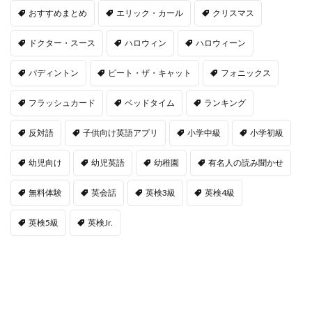
おすすめまとめ
エリック・カール
クリスマス
ドクター・スース
ハロウィン
ハロウィーン
パディントン
ピート・ザ・キャット
フォニックス
フラッシュカード
ベッドタイム
ランキング
反対語
子供向け英語アプリ
小学中級
小学初級
幼児向け
幼児英語
幼稚園
有名人の読み聞かせ
無料体験
英会話
英検3級
英検4級
英検5級
英検Jr.