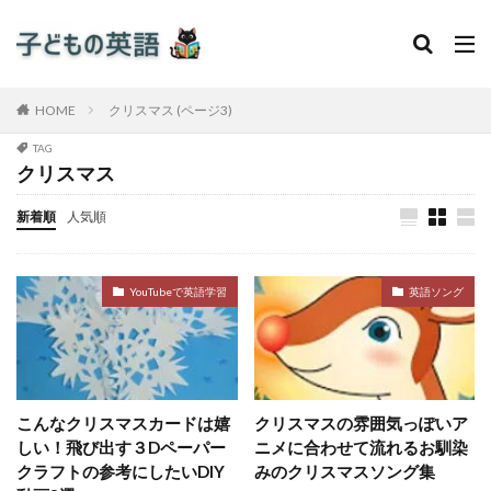
HOME
クリスマス (ページ3)
TAG
クリスマス
新着順
人気順
YouTubeで英語学習
英語ソング
こんなクリスマスカードは嬉
クリスマスの雰囲気っぽいア
しい！飛び出す３Dペーパー
ニメに合わせて流れるお馴染
クラフトの参考にしたいDIY
みのクリスマスソング集