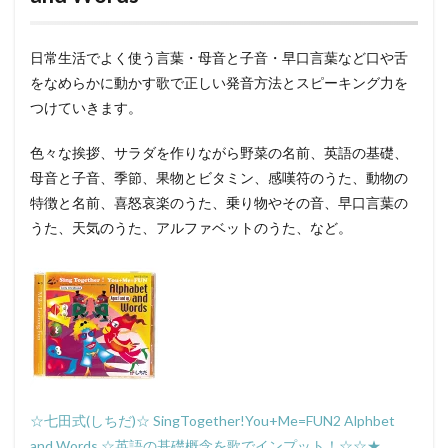
日常生活でよく使う言葉・母音と子音・早口言葉など口や舌
をなめらかに動かす歌で正しい発音方法とスピーキング力を
つけていきます。
色々な挨拶、サラダを作りながら野菜の名前、英語の基礎、
母音と子音、季節、果物とビタミン、感嘆符のうた、動物の
特徴と名前、喜怒哀楽のうた、乗り物やその音、早口言葉の
うた、天気のうた、アルファベットのうた、など。
☆七田式(しちだ)☆ SingTogether!You+Me=FUN2 Alphbet
and Words ☆英語の基礎概念を歌でインプット！☆☆★