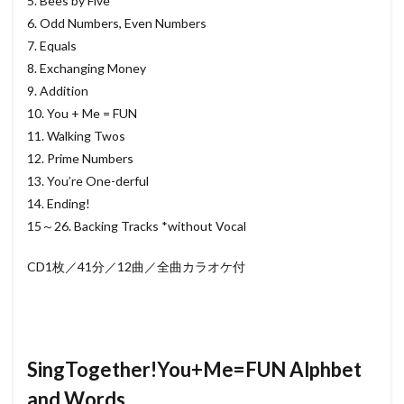
5. Bees by Five
6. Odd Numbers, Even Numbers
7. Equals
8. Exchanging Money
9. Addition
10. You + Me = FUN
11. Walking Twos
12. Prime Numbers
13. You’re One-derful
14. Ending!
15～26. Backing Tracks *without Vocal
CD1枚／41分／12曲／全曲カラオケ付
SingTogether!You+Me=FUN Alphbet
and Words