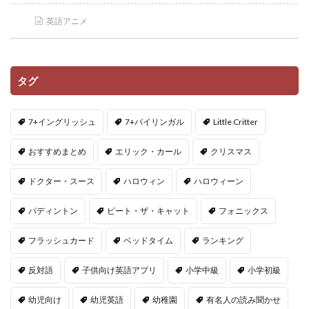
英語アニメ
タグ
7+イングリッシュ
7+バイリンガル
Little Critter
おすすめまとめ
エリック・カール
クリスマス
ドクター・スース
ハロウィン
ハロウィーン
パディントン
ピート・ザ・キャット
フォニックス
フラッシュカード
ベッドタイム
ランキング
反対語
子供向け英語アプリ
小学中級
小学初級
幼児向け
幼児英語
幼稚園
有名人の読み聞かせ