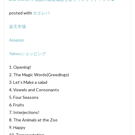
posted with
カエレバ
楽天市場
Amazon
Yahooショッピング
1. Opening!
2. The Magic Words(Greedings)
3. Let’s Make a salad
4. Vowels and Consonants
5. Four Seasons
6. Fruits
7. Interjections!
8. The Animals at the Zoo
9. Happy
10. Transportation