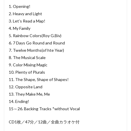
1. Opening!
2. Heavy and Light
3. Let’s Read a Map!
4. My Family
5. Rainbow Colors(Roy G.Biv)
6. 7 Days Go Round and Round
7. Twelve Months(of hte Year)
8. The Musical Scale
9. Color Mixing Magic
10. Plenty of Plurals
11. The Shape, Shape of Shapes!
12. Opposite Land
13. They Make Me, Me
14. Ending!
15～26. Backing Tracks *without Vocal
CD1枚／47分／12曲／全曲カラオケ付