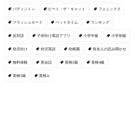
パディントン
ピート・ザ・キャット
フォニックス
フラッシュカード
ベッドタイム
ランキング
反対語
子供向け英語アプリ
小学中級
小学初級
幼児向け
幼児英語
幼稚園
有名人の読み聞かせ
無料体験
英会話
英検3級
英検4級
英検5級
英検Jr.