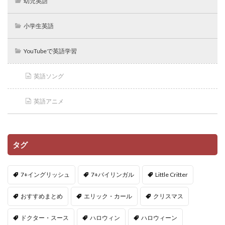
幼児英語
小学生英語
YouTubeで英語学習
英語ソング
英語アニメ
タグ
7+イングリッシュ
7+バイリンガル
Little Critter
おすすめまとめ
エリック・カール
クリスマス
ドクター・スース
ハロウィン
ハロウィーン