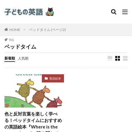
HOME
ベッドタイム (ページ2)
TAG
ベッドタイム
新着順
人気順
英語絵本
色と反対言葉を楽しく学べ
る！ベッドタイムにおすすめ
の英語絵本『Where is the