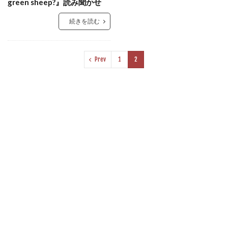
green sheep?』読み聞かせ
続きを読む
Prev
1
2