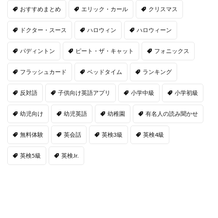
おすすめまとめ
エリック・カール
クリスマス
ドクター・スース
ハロウィン
ハロウィーン
パディントン
ピート・ザ・キャット
フォニックス
フラッシュカード
ベッドタイム
ランキング
反対語
子供向け英語アプリ
小学中級
小学初級
幼児向け
幼児英語
幼稚園
有名人の読み聞かせ
無料体験
英会話
英検3級
英検4級
英検5級
英検Jr.