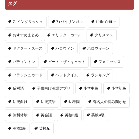
タグ
7+イングリッシュ
7+バイリンガル
Little Critter
おすすめまとめ
エリック・カール
クリスマス
ドクター・スース
ハロウィン
ハロウィーン
パディントン
ピート・ザ・キャット
フォニックス
フラッシュカード
ベッドタイム
ランキング
反対語
子供向け英語アプリ
小学中級
小学初級
幼児向け
幼児英語
幼稚園
有名人の読み聞かせ
無料体験
英会話
英検3級
英検4級
英検5級
英検Jr.